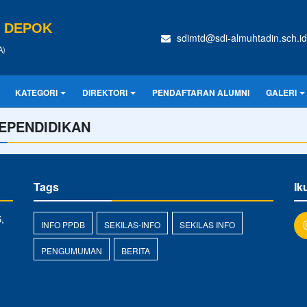
N DEPOK
sdimtd@sdi-almuhtadin.sch.id
A)
KATEGORI
DIREKTORI
PENDAFTARAN ALUMNI
GALERI
EPENDIDIKAN
Tags
Ik
,
INFO PPDB
SEKILAS-INFO
SEKILAS INFO
PENGUMUMAN
BERITA