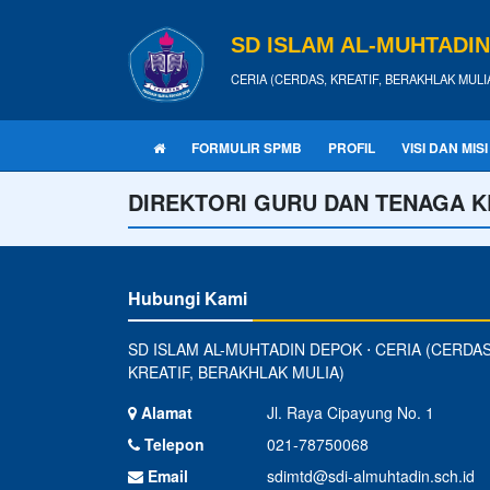
SD ISLAM AL-MUHTADI
CERIA (CERDAS, KREATIF, BERAKHLAK MULI
FORMULIR SPMB
PROFIL
VISI DAN MISI
DIREKTORI GURU DAN TENAGA K
Hubungi Kami
SD ISLAM AL-MUHTADIN DEPOK ⋅ CERIA (CERDAS
KREATIF, BERAKHLAK MULIA)
Alamat
Jl. Raya Cipayung No. 1
Telepon
021-78750068
Email
sdimtd@sdi-almuhtadin.sch.id