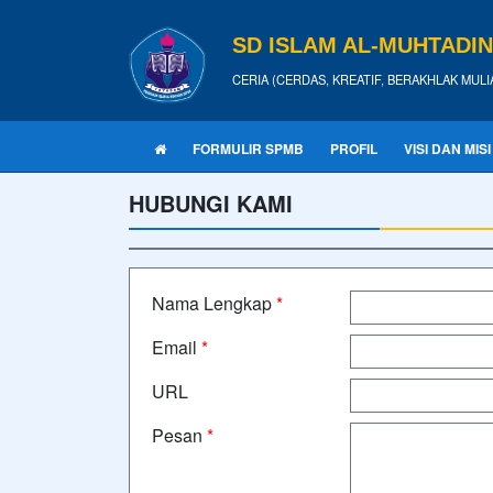
SD ISLAM AL-MUHTADI
CERIA (CERDAS, KREATIF, BERAKHLAK MULI
FORMULIR SPMB
PROFIL
VISI DAN MISI
HUBUNGI KAMI
Nama Lengkap
*
Email
*
URL
Pesan
*