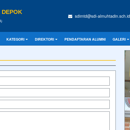
N DEPOK
sdimtd@sdi-almuhtadin.sch.id
A)
KATEGORI
DIREKTORI
PENDAFTARAN ALUMNI
GALERI